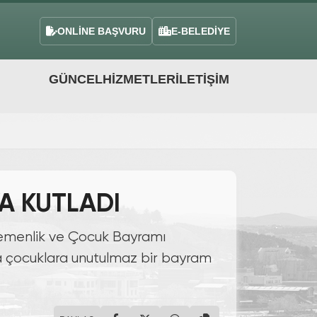
ONLİNE BAŞVURU
E-BELEDİYE
GÜNCEL
HIZMETLER
İLETIŞIM
A KUTLADI
Egemenlik ve Çocuk Bayramı
la çocuklara unutulmaz bir bayram