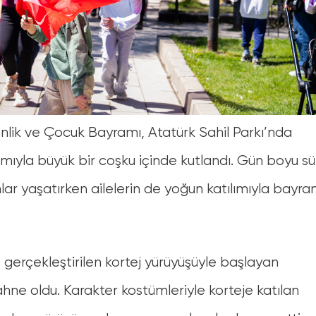
Musa Göçmen Ork
lik ve Çocuk Bayramı, Atatürk Sahil Parkı’nda
Mucizeler Sirki
Konseri
mıyla büyük bir coşku içinde kutlandı. Gün boyu s
Çocuklar İçin
Konser
Atatürk Sahil Parkı
Atatürk Sahil Parkı
ar yaşatırken ailelerin de yoğun katılımıyla bayr
23 Nisan 2025
13 Haziran 2025
13:00
20:30
 gerçekleştirilen kortej yürüyüşüyle başlayan
ahne oldu. Karakter kostümleriyle korteje katılan