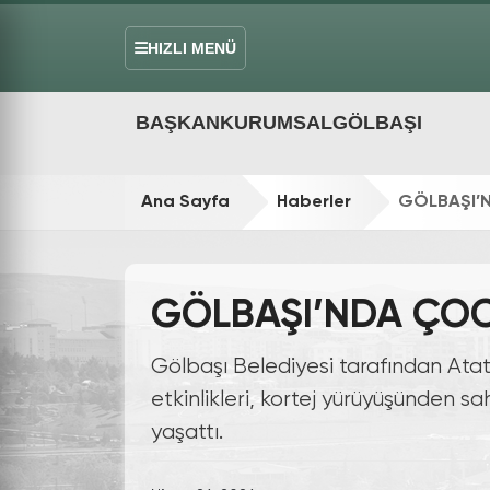
HIZLI MENÜ
BAŞKAN
KURUMSAL
GÖLBAŞI
Ana Sayfa
Haberler
GÖLBAŞI’N
GÖLBAŞI’NDA ÇOCU
Gölbaşı Belediyesi tarafından Ata
etkinlikleri, kortej yürüyüşünden 
yaşattı.