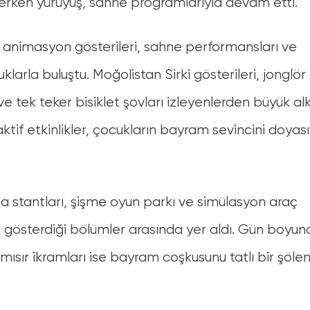
ekerken yürüyüş, sahne programlarıyla devam etti.
nimasyon gösterileri, sahne performansları ve
klarla buluştu. Moğolistan Sirki gösterileri, jonglör
ve tek teker bisiklet şovları izleyenlerden büyük alk
raktif etkinlikler, çocukların bayram sevincini doyas
a stantları, şişme oyun parkı ve simülasyon araç
i gösterdiği bölümler arasında yer aldı. Gün boyun
ısır ikramları ise bayram coşkusunu tatlı bir şöle