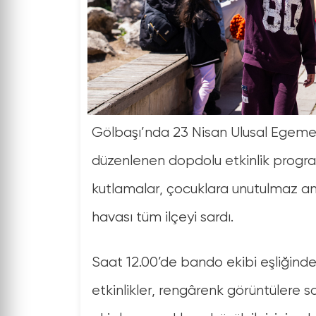
MİLLİ MAÇ HEYECANI
Benfica - Fenerbahçe
ATATÜRK SAHİL
maçını hep birlikte
Gölbaşı’nda 23 Nisan Ulusal Egemen
PARKI'NDA!
izliyoruz
düzenlenen dopdolu etkinlik progra
Açık Hava Etkinliği
Açık Hava Etkinliği
Atatürk Sahil Parkı
Atatürk Sahil Parkı
kutlamalar, çocuklara unutulmaz anl
04 Eylül 2025
27 Ağustos 2025
19:00
22:00
havası tüm ilçeyi sardı.
Saat 12.00’de bando ekibi eşliğinde
etkinlikler, rengârenk görüntülere s