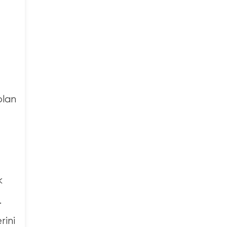
olan
k
.
rini