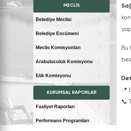
MECLIS
Sağ
kon
Belediye Meclisi
yap
Belediye Encümeni
Meclis Komisyonları
Bu 
bes
Arabuluculuk Komisyonu
Etik Komisyonu
Det
📍 
KURUMSAL RAPORLAR
📞 
Faaliyet Raporları
Performans Programları