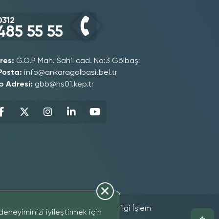
0312
485 55 55
res:
G.O.P Mah. Sahil cad. No:3 Gölbaşı
Posta:
info@ankaragolbasi.bel.tr
p Adresi:
gbb@hs01.kep.tr
ight 2025 - Gölbaşı Belediyesi Bilgi İşlem
eneyiminizi iyileştirmek için