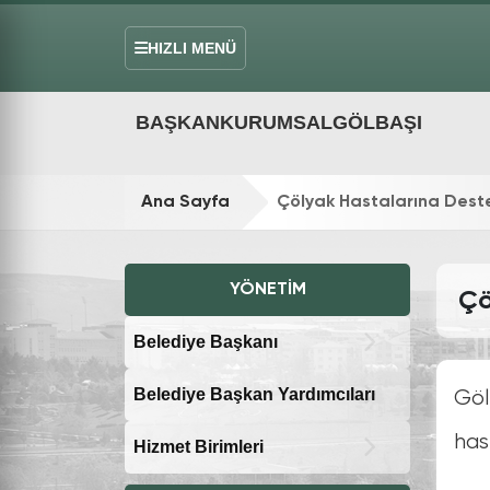
HIZLI MENÜ
BAŞKAN
KURUMSAL
GÖLBAŞI
Ana Sayfa
Çölyak Hastalarına Dest
YÖNETIM
Çö
Belediye Başkanı
Belediye Başkan Yardımcıları
Göl
has
Hizmet Birimleri