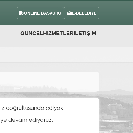
ONLİNE BAŞVURU
E-BELEDİYE
GÜNCEL
HIZMETLER
İLETIŞIM
mız doğrultusunda çölyak
meye devam ediyoruz.