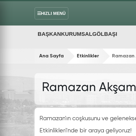
HIZLI MENÜ
BAŞKAN
KURUMSAL
GÖLBAŞI
Ana Sayfa
Etkinlikler
Ramazan A
Ramazan Akşamı E
Ramazan'ın coşkusunu ve gelenekse
Etkinlikleri'nde bir araya geliyoruz!