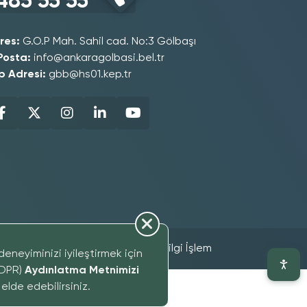
485 55 55
res:
G.O.P Mah. Sahil cad. No:3 Gölbaşı
Posta:
info@ankaragolbasi.bel.tr
p Adresi:
gbb@hs01.kep.tr
ight 2025 - Gölbaşı Belediyesi Bilgi İşlem
eneyiminizi iyileştirmek için
GDPR)
Aydınlatma Metnimizi
lde edebilirsiniz.
Müdürlüğü