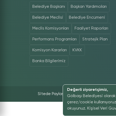
Belediye Başkanı
Başkan Yardımcıları
Belediye Meclisi
Belediye Encümeni
Meclis Komisyonları
Faaliyet Raporları
Performans Programları
Stratejik Plan
Komisyon Kararları
KVKK
Banka Bilgilerimiz
Değerli ziyaretçimiz,
Sitede Paylaşılan İçeriklerin Tüm Hakları S
Gölbaşı Belediyesi olarak 
çerez/cookie kullanıyoruz
okuyunuz. Kişisel Veri Güven
kopy