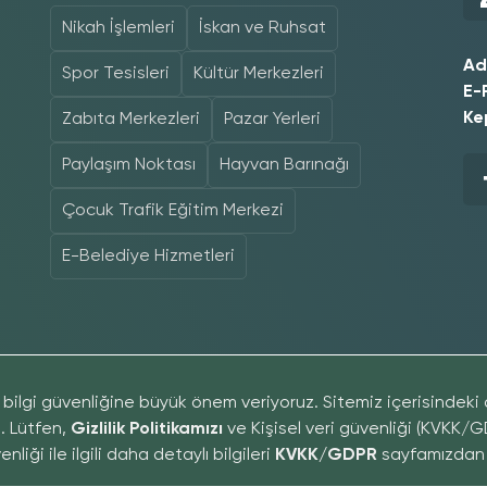
Nikah İşlemleri
İskan ve Ruhsat
Ad
Spor Tesisleri
Kültür Merkezleri
E-
Ke
Zabıta Merkezleri
Pazar Yerleri
Paylaşım Noktası
Hayvan Barınağı
Çocuk Trafik Eğitim Merkezi
E-Belediye Hizmetleri
aklıdır, Gölbaşı Belediyesi yazılı izni alınmadan
© Copyr
bilgi güvenliğine büyük önem veriyoruz. Sitemiz içerisindeki d
. Lütfen,
Gizlilik Politikamızı
ve Kişisel veri güvenliği (KVKK/
liği ile ilgili daha detaylı bilgileri
KVKK/GDPR
sayfamızdan e
alanamaz.