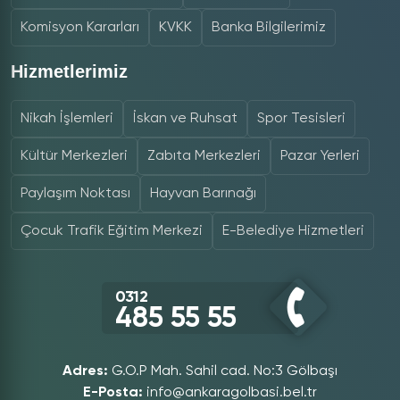
Komisyon Kararları
KVKK
Banka Bilgilerimiz
Hizmetlerimiz
Nikah İşlemleri
İskan ve Ruhsat
Spor Tesisleri
Kültür Merkezleri
Zabıta Merkezleri
Pazar Yerleri
Paylaşım Noktası
Hayvan Barınağı
Çocuk Trafik Eğitim Merkezi
E-Belediye Hizmetleri
0312
485 55 55
Adres:
G.O.P Mah. Sahil cad. No:3 Gölbaşı
E-Posta:
info@ankaragolbasi.bel.tr