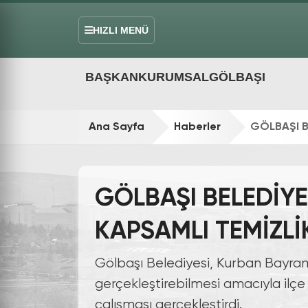
HIZLI MENÜ
BAŞKAN
KURUMSAL
GÖLBAŞI
Ana Sayfa
Haberler
GÖLBAŞI B
GÖLBAŞI BELEDİY
KAPSAMLI TEMİZLİ
Gölbaşı Belediyesi, Kurban Bayramı
gerçekleştirebilmesi amacıyla ilçe
çalışması gerçekleştirdi.