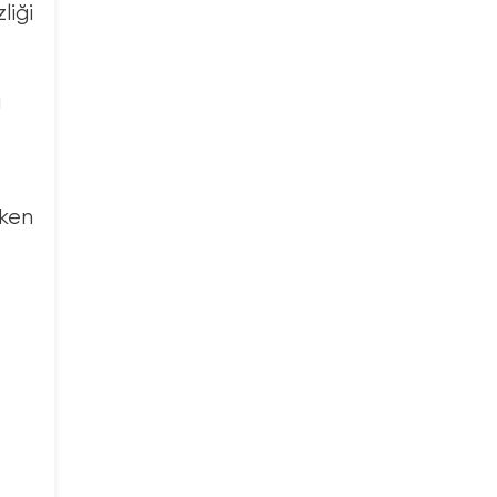
liği
ı
rken