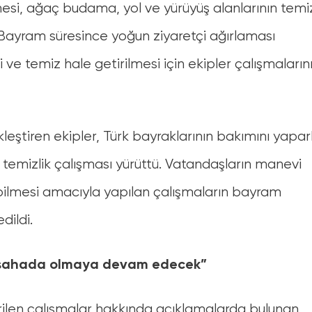
esi, ağaç budama, yol ve yürüyüş alanlarının temiz
. Bayram süresince yoğun ziyaretçi ağırlaması
ve temiz hale getirilmesi için ekipler çalışmaların
kleştiren ekipler, Türk bayraklarının bakımını yapa
ı temizlik çalışması yürüttü. Vatandaşların manevi
abilmesi amacıyla yapılan çalışmaların bayram
ildi.
z sahada olmaya devam edecek”
ilen çalışmalar hakkında açıklamalarda bulunan