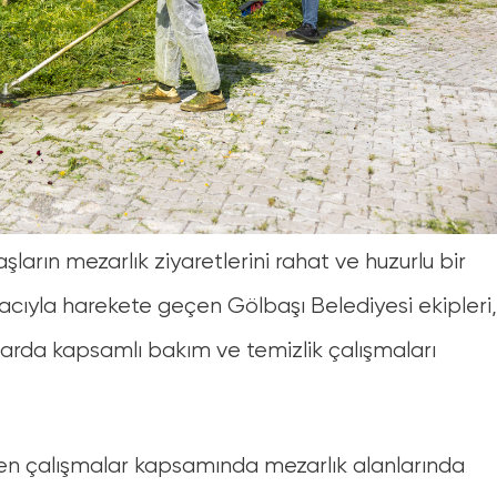
Musa Göçmen Ork
rın mezarlık ziyaretlerini rahat ve huzurlu bir
Mucizeler Sirki
Konseri
cıyla harekete geçen Gölbaşı Belediyesi ekipleri,
Çocuklar İçin
Konser
Atatürk Sahil Parkı
Atatürk Sahil Parkı
klarda kapsamlı bakım ve temizlik çalışmaları
23 Nisan 2025
13 Haziran 2025
13:00
20:30
ülen çalışmalar kapsamında mezarlık alanlarında