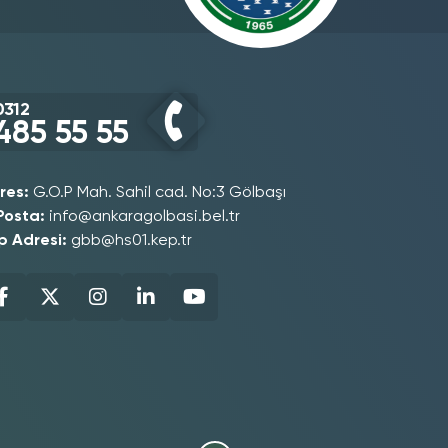
0312
485 55 55
res:
G.O.P Mah. Sahil cad. No:3 Gölbaşı
Posta:
info@ankaragolbasi.bel.tr
p Adresi:
gbb@hs01.kep.tr