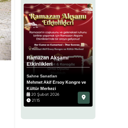
Ramazan Akşamı
Keloğlan ve 
estrası
Etkinlikleri
Eşeği
Sahne Sanatları
Çocuklar İçin
Mehmet Akif Ersoy Kongre ve
Mehmet Akif Er
Kültür Merkezi
Kültür Merkezi
20 Şubat 2026
13 Aralık 2025
21:15
14:30