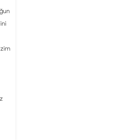
oğun
ini
izim
z