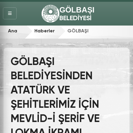
GÖLBAŞI
BELEDİYESİ
Ana
Haberler
GÖLBAŞI
Sayfa
BELEDİYESİNDEN
GÖLBAŞI
ATATÜRK VE
BELEDİYESİNDEN
ŞEHİTLERİMİZ İÇİN
ATATÜRK VE
MEVLİD-İ ŞERİF VE
ŞEHİTLERİMİZ İÇİN
LOKMA İKRAMI
MEVLİD-İ ŞERİF VE