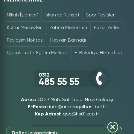
Nikah İşlemleri
İskan ve Ruhsat
Spor Tesisleri
Kültür Merkezleri
Zabıta Merkezleri
Pazar Yerleri
Paylaşım Noktası
Hayvan Barınağı
Çocuk Trafik Eğitim Merkezi
E-Belediye Hizmetleri
0312
485 55 55
Adres:
G.O.P Mah. Sahil cad. No:3 Gölbaşı
E-Posta:
info@ankaragolbasi.bel.tr
Kep Adresi:
gbb@hs01.kep.tr
Değerli ziyaretçimiz,