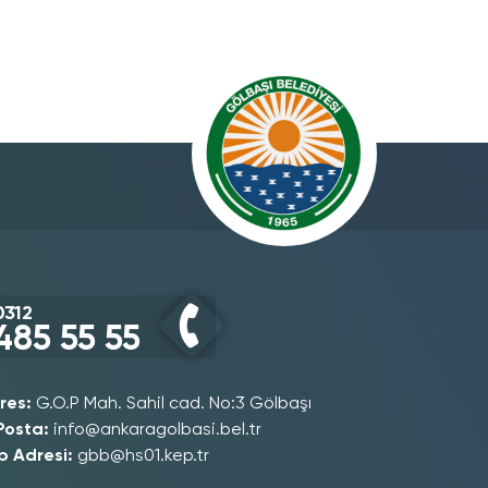
0312
485 55 55
res:
G.O.P Mah. Sahil cad. No:3 Gölbaşı
Posta:
info@ankaragolbasi.bel.tr
p Adresi:
gbb@hs01.kep.tr