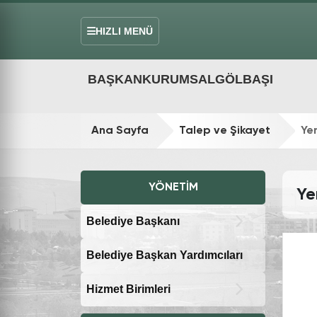
HIZLI MENÜ
BAŞKAN
KURUMSAL
GÖLBAŞI
Ana Sayfa
Talep ve Şikayet
Ye
YÖNETIM
Ye
Belediye Başkanı
Belediye Başkan Yardımcıları
Hizmet Birimleri