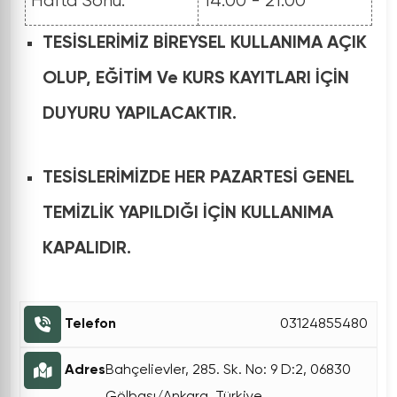
Hafta Sonu:
14:00 - 21:00
TESİSLERİMİZ BİREYSEL KULLANIMA AÇIK
OLUP, EĞİTİM Ve KURS KAYITLARI İÇİN
DUYURU YAPILACAKTIR.
TESİSLERİMİZDE HER PAZARTESİ GENEL
TEMİZLİK YAPILDIĞI İÇİN KULLANIMA
KAPALIDIR.
Telefon
03124855480
Adres
Bahçelievler, 285. Sk. No: 9 D:2, 06830
Gölbaşı/Ankara, Türkiye