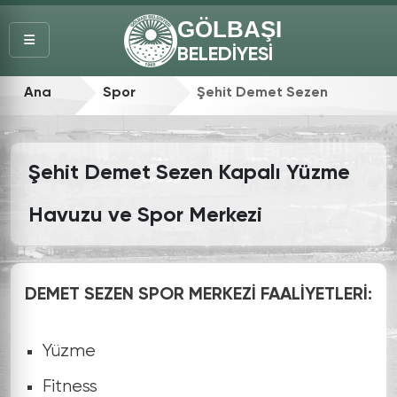
GÖLBAŞI
BELEDİYESİ
Ana
Spor
Şehit Demet Sezen
Sayfa
Tesisleri
Kapalı Yüzme Havuzu
Şehit Demet Sezen Kapalı Yüzme
ve Spor Merkezi
Havuzu ve Spor Merkezi
DEMET SEZEN SPOR MERKEZİ FAALİYETLERİ:
Yüzme
Fitness