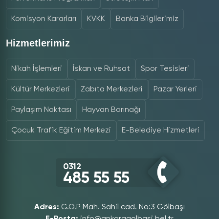
Komisyon Kararları
KVKK
Banka Bilgilerimiz
Hizmetlerimiz
Nikah İşlemleri
İskan ve Ruhsat
Spor Tesisleri
Kültür Merkezleri
Zabıta Merkezleri
Pazar Yerleri
Paylaşım Noktası
Hayvan Barınağı
Çocuk Trafik Eğitim Merkezi
E-Belediye Hizmetleri
0312
485 55 55
Adres:
G.O.P Mah. Sahil cad. No:3 Gölbaşı
E-Posta:
info@ankaragolbasi.bel.tr