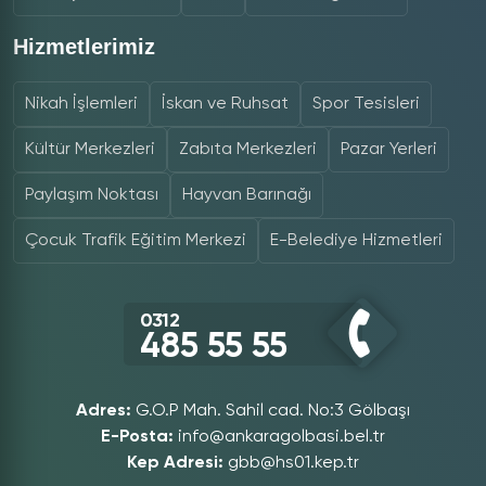
Hizmetlerimiz
Nikah İşlemleri
İskan ve Ruhsat
Spor Tesisleri
Kültür Merkezleri
Zabıta Merkezleri
Pazar Yerleri
Paylaşım Noktası
Hayvan Barınağı
Çocuk Trafik Eğitim Merkezi
E-Belediye Hizmetleri
0312
485 55 55
Adres:
G.O.P Mah. Sahil cad. No:3 Gölbaşı
E-Posta:
info@ankaragolbasi.bel.tr
Kep Adresi:
gbb@hs01.kep.tr