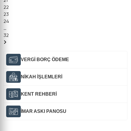
21
22
23
24
…
32
VERGİ BORÇ ÖDEME
NİKAH İŞLEMLERİ
KENT REHBERİ
İMAR ASKI PANOSU